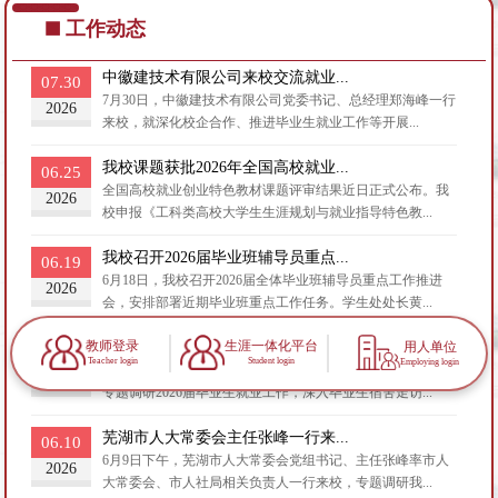
工作动态
中徽建技术有限公司来校交流就业...
07.30
7月30日，中徽建技术有限公司党委书记、总经理郑海峰一行
2026
来校，就深化校企合作、推进毕业生就业工作等开展...
我校课题获批2026年全国高校就业...
06.25
全国高校就业创业特色教材课题评审结果近日正式公布。我
2026
校申报《工科类高校大学生生涯规划与就业指导特色教...
我校召开2026届毕业班辅导员重点...
06.19
6月18日，我校召开2026届全体毕业班辅导员重点工作推进
2026
会，安排部署近期毕业班重点工作任务。学生处处长黄...
教师登录
生涯一体化平台
用人单位
黄友锐专题调研指导2026届毕业生...
06.12
Teacher login
Student login
Employing login
6月9日，校党委副书记、校长黄友锐赴国际工程师学院校区
2026
专题调研2026届毕业生就业工作，深入毕业生宿舍走访...
芜湖市人大常委会主任张峰一行来...
06.10
6月9日下午，芜湖市人大常委会党组书记、主任张峰率市人
2026
大常委会、市人社局相关负责人一行来校，专题调研我...