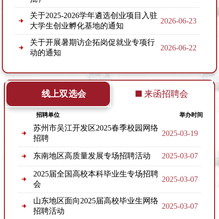
关于2025-2026学年遴选创业项目入驻
2026-06-23
大学生创业孵化基地的通知
关于开展暑期访企拓岗促就业专项行
2026-06-22
动的通知
关于做好2026届本科毕业生就业数据
2026-06-15
核查工作的通知
线上双选会
来函招聘会
关于开展2026 届高校毕业生 就业状况
2026-06-15
问卷调查的通知
招聘单位
举办时间
关于安徽工程大学2026届困难毕业生
苏州市吴江开发区2025春季校园网络
2025-03-19
求职补贴审核通过名单的公示（第七
2026-06-02
招聘
批）
东南地区高质量发展专场招聘活动
2025-03-07
关于安徽工程大学2026届困难毕业生
求职补贴审核通过名单的公示（第六
2026-05-07
2025届全国高校本科毕业生专场招聘
2025-03-07
批）
会
安徽工程大学2026年暑期实习生校园
山东地区面向2025届高校毕业生网络
2026-05-06
2025-03-07
招聘邀请函
招聘活动