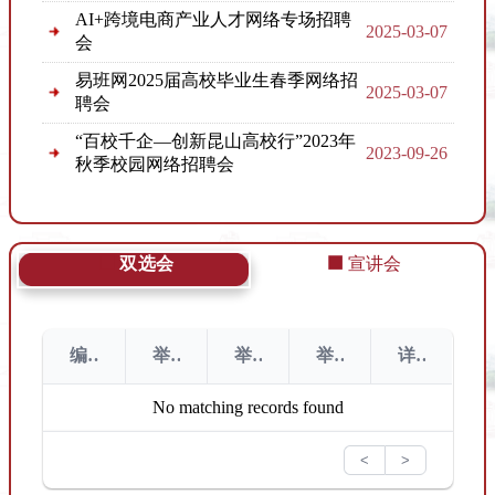
AI+跨境电商产业人才网络专场招聘
2025-03-07
会
易班网2025届高校毕业生春季网络招
2025-03-07
聘会
“百校千企—创新昆山高校行”2023年
2023-09-26
秋季校园网络招聘会
2023“职通常熟·尚才云聘”——安徽工
2023-09-14
程大学
双选会
宣讲会
“政录企用”有编制！已开始报名！
2023-05-15
编号
举行主题
举行地点
举行日期
详情
No matching records found
<
>